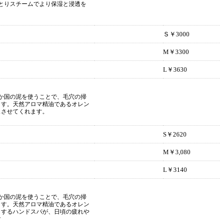
とりスチームでより保湿と浸透を
Ｓ￥3000
M￥3300
L￥3630
か国の泥を使うことで、毛穴の掃
ます。天然アロマ精油であるオレン
スさせてくれます。
S￥2620
M￥3,080
L￥3140
か国の泥を使うことで、毛穴の掃
ます。天然アロマ精油であるオレン
くするハンドスパが、日頃の疲れや
す。