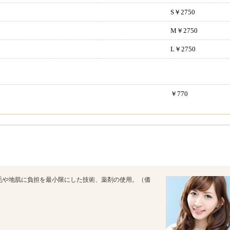
S￥2750
M￥2750
L￥2750
￥770
毛や地肌に負担を最小限にした技術、薬剤の使用。（価