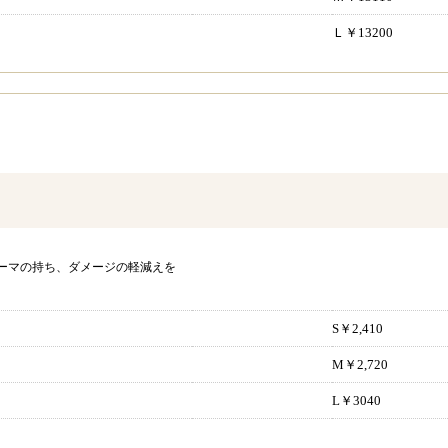
Ｌ￥13200
）
ーマの持ち、ダメージの軽減えを
S￥2,410
M￥2,720
L￥3040