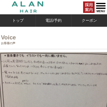
togg
men
MENU
トップ
電話/予約
クーポン
Voice
お客様の声