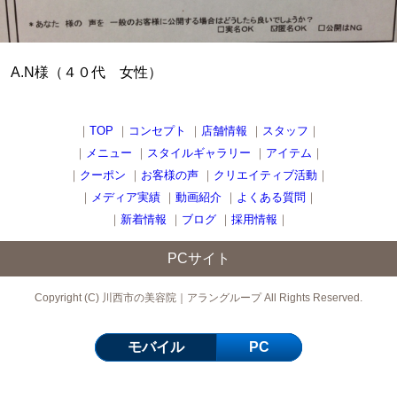
A.N様（４０代 女性）
｜
TOP
｜
コンセプト
｜
店舗情報
｜
スタッフ
｜
｜
メニュー
｜
スタイルギャラリー
｜
アイテム
｜
｜
クーポン
｜
お客様の声
｜
クリエイティブ活動
｜
｜
メディア実績
｜
動画紹介
｜
よくある質問
｜
｜
新着情報
｜
ブログ
｜
採用情報
｜
PCサイト
Copyright (C) 川西市の美容院｜アラングループ All Rights Reserved.
モバイル
PC